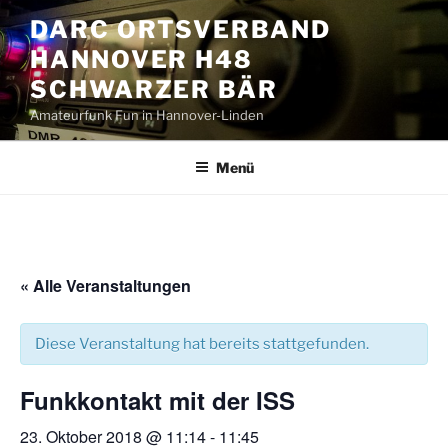
Zum
DARC ORTSVERBAND
Inhalt
HANNOVER H48
springen
SCHWARZER BÄR
Amateurfunk Fun in Hannover-Linden
Menü
« Alle Veranstaltungen
Diese Veranstaltung hat bereits stattgefunden.
Funkkontakt mit der ISS
23. Oktober 2018 @ 11:14
-
11:45