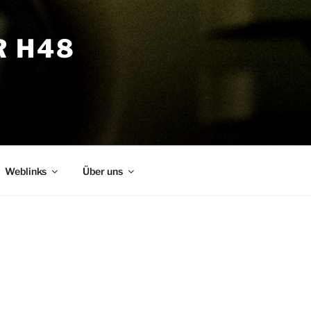
R H48
Weblinks
Über uns