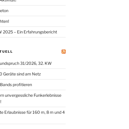
meton
hten!
025 – Ein Erfahrungsbericht
KTUELL
undspruch 31/2026, 32. KW
0 Geräte sind am Netz
ands profitieren
ern unvergessliche Funkerlebnisse
!
tete Erlaubnisse für 160 m, 8 m und 4