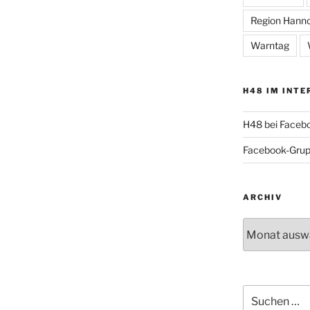
Region Hann
Warntag
H48 IM INTE
H48 bei Faceb
Facebook-Gru
ARCHIV
Archiv
Suche
nach: