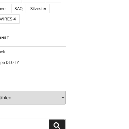
over
SAQ
Silvester
WIRES-X
RNET
ook
ppe DL0TY
Suchen