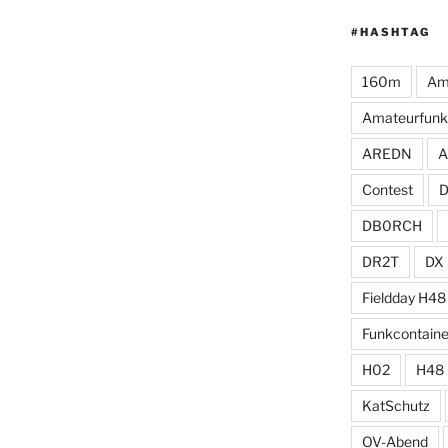
#HASHTAG
160m
Am
Amateurfunk
AREDN
A
Contest
DB0RCH
DR2T
DX
Fieldday H48
Funkcontaine
H02
H48
KatSchutz
OV-Abend