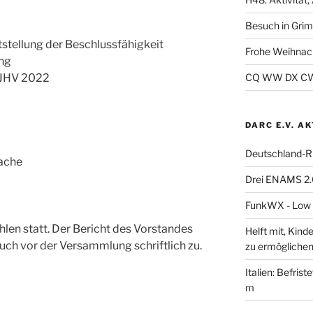
Besuch in Gri
stellung der Beschlussfähigkeit
Frohe Weihnac
ng
 JHV 2022
CQ WW DX CW 2
DARC E.V. A
Deutschland-R
ache
Drei ENAMS 2.
FunkWX - Low B
hlen statt. Der Bericht des Vorstandes
Helft mit, Kind
uch vor der Versammlung schriftlich zu.
zu ermöglichen
Italien: Befris
m