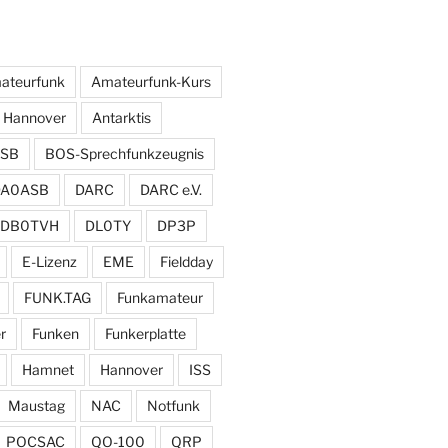
ateurfunk
Amateurfunk-Kurs
 Hannover
Antarktis
SB
BOS-Sprechfunkzeugnis
DA0ASB
DARC
DARC e.V.
DB0TVH
DL0TY
DP3P
E-Lizenz
EME
Fieldday
FUNK.TAG
Funkamateur
r
Funken
Funkerplatte
Hamnet
Hannover
ISS
Maustag
NAC
Notfunk
POCSAC
QO-100
QRP