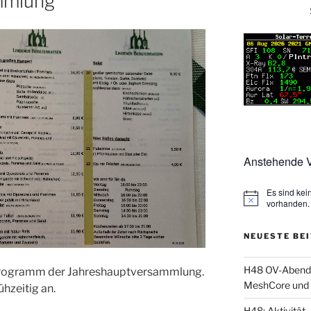
mmlung
Anstehende V
Es sind ke
vorhanden.
NEUESTE BE
H48 OV-Abend: 
Programm der Jahreshauptversammlung.
MeshCore und 
hzeitig an.
H48: Aktivität, 