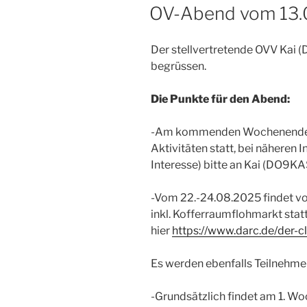
AM
OV-Abend vom 13.
Der stellvertretende OVV Kai
begrüssen.
Die Punkte für den Abend:
-Am kommenden Wochenende 
Aktivitäten statt, bei näheren 
Interesse) bitte an Kai (DO9K
-Vom 22.-24.08.2025 findet v
inkl. Kofferraumflohmarkt stat
hier
https://www.darc.de/der-c
Es werden ebenfalls Teilnehmer
-Grundsätzlich findet am 1. W