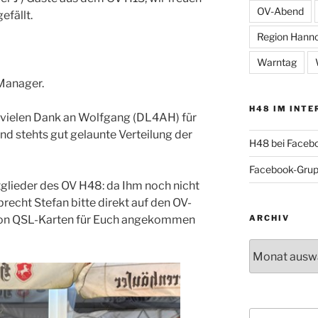
OV-Abend
efällt.
Region Hann
Warntag
Manager.
H48 IM INTE
vielen Dank an Wolfgang (DL4AH) für
und stehts gut gelaunte Verteilung der
H48 bei Faceb
Facebook-Gru
itglieder des OV H48: da Ihm noch nicht
precht Stefan bitte direkt auf den OV-
on QSL-Karten für Euch angekommen
ARCHIV
Archiv
Suche