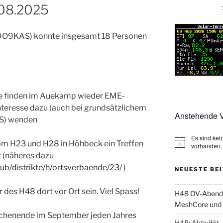
08.2025
 (DO9KAS) konnte insgesamt 18 Personen
finden im Auekamp wieder EME-
Interesse dazu (auch bei grundsätzlichem
Anstehende V
AS) wenden
Es sind ke
om H23 und H28 in Höhbeck ein Treffen
vorhanden.
t (näheres dazu
lub/distrikte/h/ortsverbaende/23/
)
NEUESTE BE
 des H48 dort vor Ort sein. Viel Spass!
H48 OV-Abend: 
MeshCore und 
ochenende im September jeden Jahres
H48: Aktivität, 