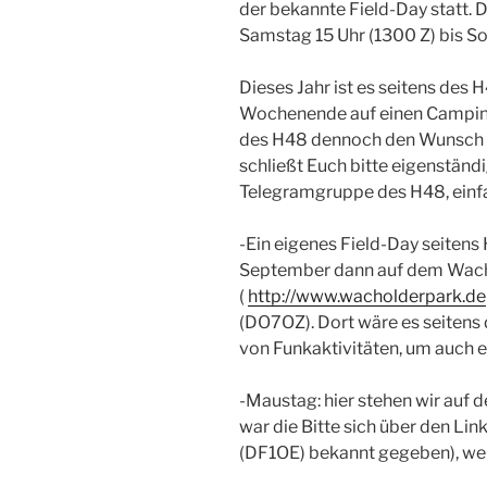
der bekannte Field-Day statt. 
Samstag 15 Uhr (1300 Z) bis So
Dieses Jahr ist es seitens des 
Wochenende auf einen Camping
des H48 dennoch den Wunsch v
schließt Euch bitte eigenständ
Telegramgruppe des H48, einfa
-Ein eigenes Field-Day seiten
September dann auf dem Wacho
(
http://www.wacholderpark.de
(DO7OZ). Dort wäre es seitens
von Funkaktivitäten, um auch 
-Maustag: hier stehen wir auf d
war die Bitte sich über den L
(DF1OE) bekannt gegeben), wer