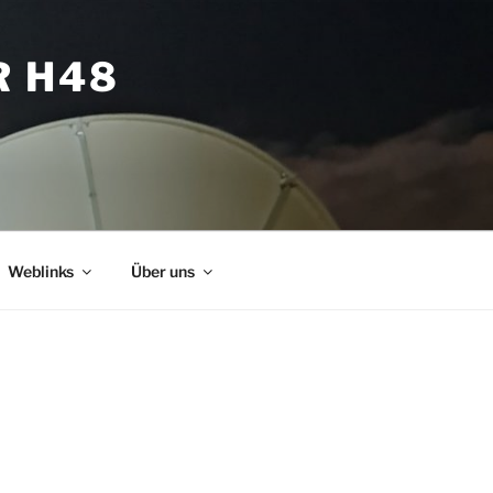
R H48
Weblinks
Über uns