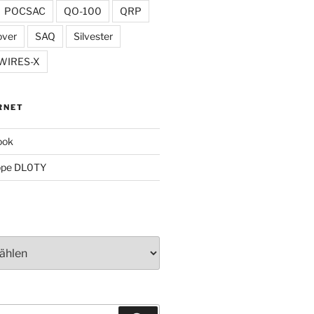
POCSAC
QO-100
QRP
over
SAQ
Silvester
WIRES-X
RNET
ook
ppe DL0TY