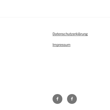
Datenschutzerklärung
Impressum
H48
Facebook-
bei
Gruppe
Facebook
DL0TY