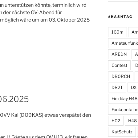
un unterstützen könnte, terminlich wird
ch der nächste OV-Abend für
#HASHTAG
 möglich wäre um am 03. Oktober 2025
160m
Am
Amateurfunk
AREDN
A
Contest
DB0RCH
DR2T
DX
06.2025
Fieldday H48
Funkcontaine
v. 0VV Kai (DO9KAS) etwas verspätet den
H02
H48
KatSchutz
r J ) Gäste aus dem OV H13, wir freuen