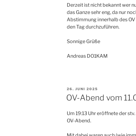
Derzeit ist nicht bekannt wer n
das Ganze sehr eng, da nur no
Abstimmung innerhalb des OV
den Tag durchzuführen.
Sonnige Grüße
Andreas DO1KAM
VERÖFFENTLICHT
26. JUNI 2025
AM
OV-Abend vom 11.
Um 19:13 Uhr eröffnete der st
OV-Abend.
Mit dabei waren auch (wie imme