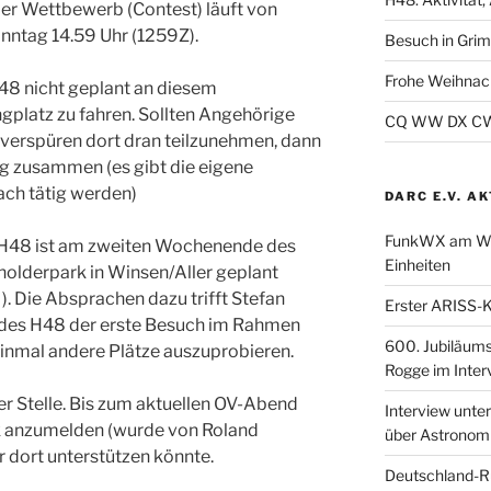
Der Wettbewerb (Contest) läuft von
nntag 14.59 Uhr (1259Z).
Besuch in Gri
Frohe Weihnac
H48 nicht geplant an diesem
platz zu fahren. Sollten Angehörige
CQ WW DX CW 2
erspüren dort dran teilzunehmen, dann
ig zusammen (es gibt die eigene
ch tätig werden)
DARC E.V. A
FunkWX am Woc
s H48 ist am zweiten Wochenende des
Einheiten
lderpark in Winsen/Aller geplant
). Die Absprachen dazu trifft Stefan
Erster ARISS-K
 des H48 der erste Besuch im Rahmen
600. Jubiläum
einmal andere Plätze auszuprobieren.
Rogge im Inter
er Stelle. Bis zum aktuellen OV-Abend
Interview unt
ink anzumelden (wurde von Roland
über Astronom
 dort unterstützen könnte.
Deutschland-R