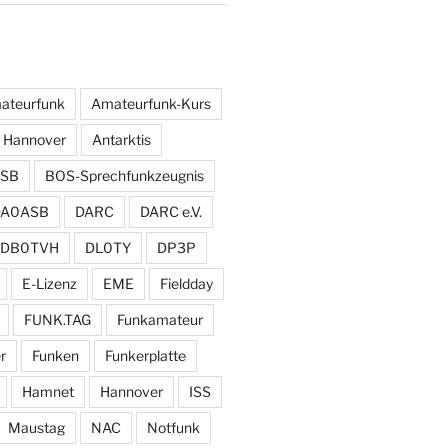
ateurfunk
Amateurfunk-Kurs
 Hannover
Antarktis
SB
BOS-Sprechfunkzeugnis
DA0ASB
DARC
DARC e.V.
DB0TVH
DL0TY
DP3P
E-Lizenz
EME
Fieldday
FUNK.TAG
Funkamateur
r
Funken
Funkerplatte
Hamnet
Hannover
ISS
Maustag
NAC
Notfunk