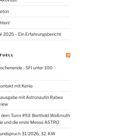
meton
hten!
025 – Ein Erfahrungsbericht
KTUELL
henende - SFI unter 100
ontakt mit Kenia
sausgabe mit Astronautin Rabea
view
er dem Turm #93: Berthold Waßmuth
ie und die erste Messe ASTRO
undspruch 31/2026, 32. KW