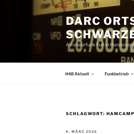
Zum
Inhalt
DARC ORT
springen
SCHWARZE
Amateurfunk Fun in Hannover
H48 Aktuell
Funkbetrieb
SCHLAGWORT:
HAMCAM
VERÖFFENTLICHT
9. MÄRZ 2026