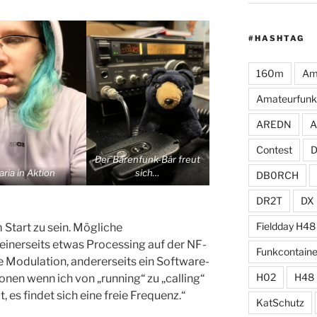
#HASHTAG
160m
Am
Amateurfunk
AREDN
A
Contest
Der Bärenfunk-Bär freut
aria in Aktion
sich…
DB0RCH
DR2T
DX
Fieldday H48
Start zu sein. Mögliche
einerseits etwas Processing auf der NF-
Funkcontaine
e Modulation, andererseits ein Software-
H02
H48
nen wenn ich von „running“ zu „calling“
es findet sich eine freie Frequenz.“
KatSchutz