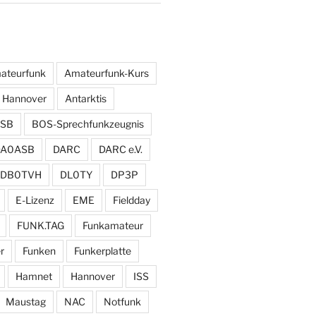
ateurfunk
Amateurfunk-Kurs
 Hannover
Antarktis
SB
BOS-Sprechfunkzeugnis
DA0ASB
DARC
DARC e.V.
DB0TVH
DL0TY
DP3P
E-Lizenz
EME
Fieldday
FUNK.TAG
Funkamateur
r
Funken
Funkerplatte
Hamnet
Hannover
ISS
Maustag
NAC
Notfunk