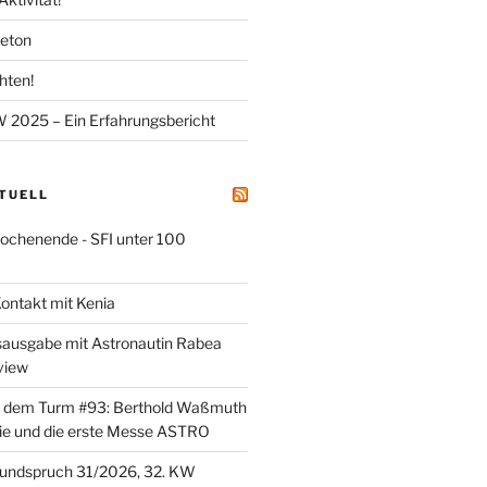
meton
hten!
025 – Ein Erfahrungsbericht
KTUELL
henende - SFI unter 100
ontakt mit Kenia
sausgabe mit Astronautin Rabea
view
er dem Turm #93: Berthold Waßmuth
ie und die erste Messe ASTRO
undspruch 31/2026, 32. KW