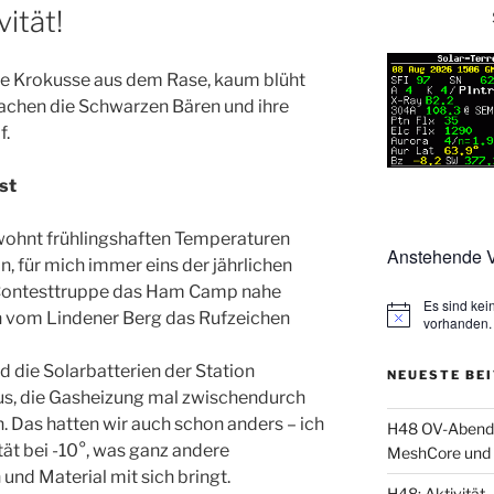
vität!
e Krokusse aus dem Rase, kaum blüht
wachen die Schwarzen Bären und ihre
f.
st
wohnt frühlingshaften Temperaturen
Anstehende V
, für mich immer eins der jährlichen
-Contesttruppe das Ham Camp nahe
Es sind ke
ch vom Lindener Berg das Rufzeichen
vorhanden.
 die Solarbatterien der Station
NEUESTE BE
 aus, die Gasheizung mal zwischendurch
. Das hatten wir auch schon anders – ich
H48 OV-Abend: 
tät bei -10°, was ganz andere
MeshCore und 
nd Material mit sich bringt.
H48: Aktivität, 