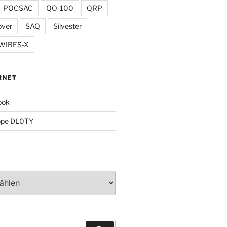
POCSAC
QO-100
QRP
over
SAQ
Silvester
WIRES-X
RNET
ook
ppe DL0TY