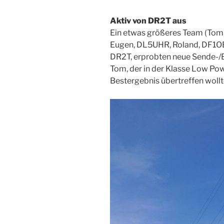
Aktiv von DR2T aus
Ein etwas größeres Team (Tom
Eugen, DL5UHR, Roland, DF1O
DR2T, erprobten neue Sende-/
Tom, der in der Klasse Low Pow
Bestergebnis übertreffen wollt