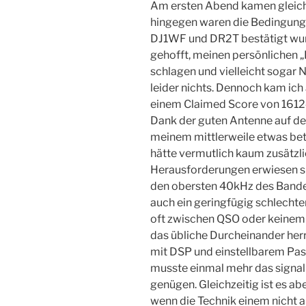
Am ersten Abend kamen gleich 
hingegen waren die Bedingunge
DJ1WF und DR2T bestätigt wurd
gehofft, meinen persönlichen „
schlagen und vielleicht sogar 
leider nichts. Dennoch kam ic
einem Claimed Score von 1612
Dank der guten Antenne auf d
meinem mittlerweile etwas bet
hätte vermutlich kaum zusätzl
Herausforderungen erwiesen si
den obersten 40kHz des Bandes
auch ein geringfügig schlech
oft zwischen QSO oder keinem
das übliche Durcheinander her
mit DSP und einstellbarem Pas
musste einmal mehr das signa
genügen. Gleichzeitig ist es a
wenn die Technik einem nicht a