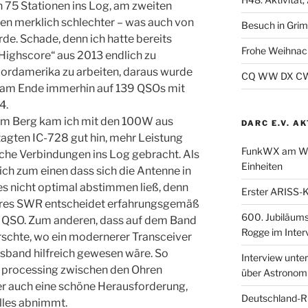
75 Stationen ins Log, am zweiten
n merklich schlechter – was auch von
Besuch in Gri
e. Schade, denn ich hatte bereits
Frohe Weihnac
Highscore“ aus 2013 endlich zu
Nordamerika zu arbeiten, daraus wurde
CQ WW DX CW 2
h am Ende immerhin auf 139 QSOs mit
4.
em Berg kam ich mit den 100W aus
DARC E.V. A
agten IC-728 gut hin, mehr Leistung
FunkWX am Woc
iche Verbindungen ins Log gebracht. Als
Einheiten
ch zum einen dass sich die Antenne in
 nicht optimal abstimmen ließ, denn
Erster ARISS-K
teres SWR entscheidet erfahrungsgemäß
600. Jubiläum
 QSO. Zum anderen, dass auf dem Band
Rogge im Inter
rschte, wo ein modernerer Transceiver
sband hilfreich gewesen wäre. So
Interview unt
l processing zwischen den Ohren
über Astronom
ber auch eine schöne Herausforderung,
Deutschland-R
lles abnimmt.