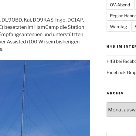
OV-Abend
Region Hann
, DL9OBD, Kai, DO9KAS, Ingo, DC1AP,
Warntag
E) besetzten im HamCamp die Station
Empfangsantennen und unterstützten
er Assisted (100 W) sein bisherigen
H48 IM INTE
e.
H48 bei Faceb
Facebook-Gru
ARCHIV
Archiv
Suche