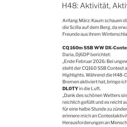
AM
H48: Aktivität, Akti
Anfang März: Kaum schauen di
die Scilla auf dem Berg, da er
Freunde aus ihrem Winterschla
CQ 160m SSB WW DX-Conte
Daria, Dj6DP berichtet:
„Ende Februar 2026: Bei unge
steht der CQ160 SSB Contest an
Highlights. Während die H48
Bremen aktiviert hat, bringe i
DL0TY
in die Luft.
„Dank des schönen Wetters sind
reichlich gefüllt und es reicht
für eine halbe Stunde zu zünden
erinnere mich an Contestaktivi
Herausforderungen an Mensch u