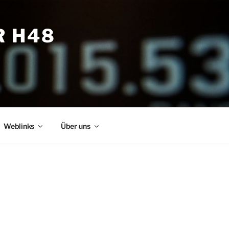
R H48
Weblinks
Über uns