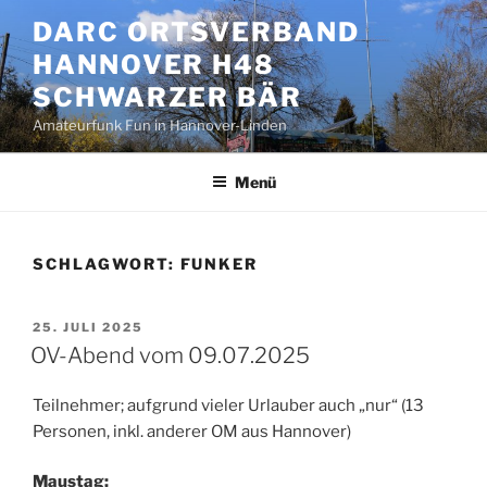
Zum
DARC ORTSVERBAND
Inhalt
HANNOVER H48
springen
SCHWARZER BÄR
Amateurfunk Fun in Hannover-Linden
Menü
SCHLAGWORT:
FUNKER
VERÖFFENTLICHT
25. JULI 2025
AM
OV-Abend vom 09.07.2025
Teilnehmer; aufgrund vieler Urlauber auch „nur“ (13
Personen, inkl. anderer OM aus Hannover)
Maustag: