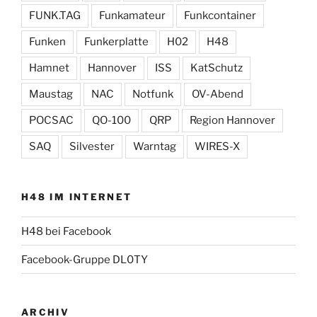
FUNK.TAG
Funkamateur
Funkcontainer
Funken
Funkerplatte
H02
H48
Hamnet
Hannover
ISS
KatSchutz
Maustag
NAC
Notfunk
OV-Abend
POCSAC
QO-100
QRP
Region Hannover
SAQ
Silvester
Warntag
WIRES-X
H48 IM INTERNET
H48 bei Facebook
Facebook-Gruppe DL0TY
ARCHIV