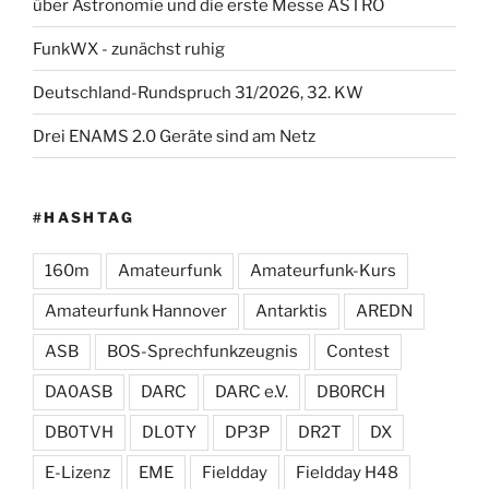
über Astronomie und die erste Messe ASTRO
FunkWX - zunächst ruhig
Deutschland-Rundspruch 31/2026, 32. KW
Drei ENAMS 2.0 Geräte sind am Netz
#HASHTAG
160m
Amateurfunk
Amateurfunk-Kurs
Amateurfunk Hannover
Antarktis
AREDN
ASB
BOS-Sprechfunkzeugnis
Contest
DA0ASB
DARC
DARC e.V.
DB0RCH
DB0TVH
DL0TY
DP3P
DR2T
DX
E-Lizenz
EME
Fieldday
Fieldday H48