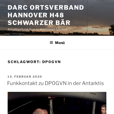
Zum
DARC ORTSVERBAND
Inhalt
HANNOVER H48
springen
SCHWARZER BÄR
Amateurfunk Fun in Hannover-Linden
Menü
SCHLAGWORT:
DP0GVN
VERÖFFENTLICHT
13. FEBRUAR 2020
AM
Funkkontakt zu DP0GVN in der Antarktis