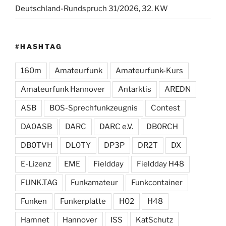
Deutschland-Rundspruch 31/2026, 32. KW
#HASHTAG
160m
Amateurfunk
Amateurfunk-Kurs
Amateurfunk Hannover
Antarktis
AREDN
ASB
BOS-Sprechfunkzeugnis
Contest
DA0ASB
DARC
DARC e.V.
DB0RCH
DB0TVH
DL0TY
DP3P
DR2T
DX
E-Lizenz
EME
Fieldday
Fieldday H48
FUNK.TAG
Funkamateur
Funkcontainer
Funken
Funkerplatte
H02
H48
Hamnet
Hannover
ISS
KatSchutz