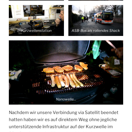
Kurzwellenstation
ASB-Bus als rollendes Shack
Nanowelle…
Nachdem wir unsere Verbindung via Satellit beendet
hatten haben wir es auf direktem Weg ohne jegliche
unterstützende Infrastruktur auf der Kurzwelle im