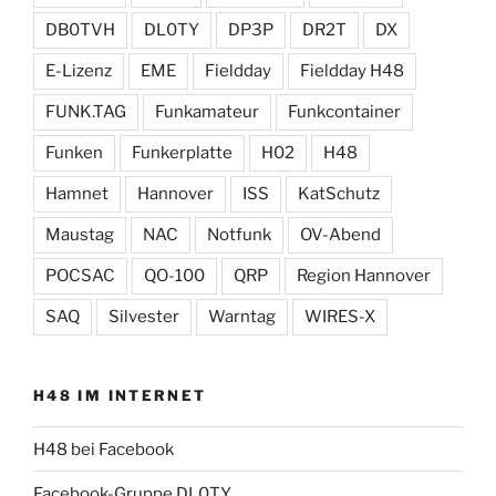
DB0TVH
DL0TY
DP3P
DR2T
DX
E-Lizenz
EME
Fieldday
Fieldday H48
FUNK.TAG
Funkamateur
Funkcontainer
Funken
Funkerplatte
H02
H48
Hamnet
Hannover
ISS
KatSchutz
Maustag
NAC
Notfunk
OV-Abend
POCSAC
QO-100
QRP
Region Hannover
SAQ
Silvester
Warntag
WIRES-X
H48 IM INTERNET
H48 bei Facebook
Facebook-Gruppe DL0TY