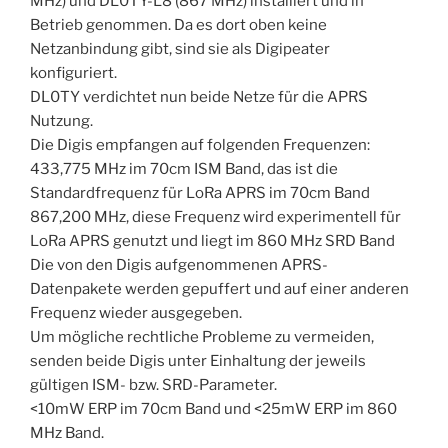
MHz) und DL0TY-L8 (867 MHz) installiert und in
Betrieb genommen. Da es dort oben keine
Netzanbindung gibt, sind sie als Digipeater
konfiguriert.
DL0TY verdichtet nun beide Netze für die APRS
Nutzung.
Die Digis empfangen auf folgenden Frequenzen:
433,775 MHz im 70cm ISM Band, das ist die
Standardfrequenz für LoRa APRS im 70cm Band
867,200 MHz, diese Frequenz wird experimentell für
LoRa APRS genutzt und liegt im 860 MHz SRD Band
Die von den Digis aufgenommenen APRS-
Datenpakete werden gepuffert und auf einer anderen
Frequenz wieder ausgegeben.
Um mögliche rechtliche Probleme zu vermeiden,
senden beide Digis unter Einhaltung der jeweils
gültigen ISM- bzw. SRD-Parameter.
<10mW ERP im 70cm Band und <25mW ERP im 860
MHz Band.