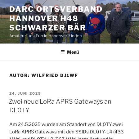
Zum
DARC ORTSVERBAND
Inhalt
HANNOVER H48
springen
SCHWARZER BÄR
Amateurfunk Fun in Hannover-Linden
Menü
AUTOR:
WILFRIED DJ1WF
VERÖFFENTLICHT
24. JUNI 2025
AM
Zwei neue LoRa APRS Gateways an
DL0TY
Am 24.5.2025 wurden am Standort von DL0TY zwei
LoRa APRS Gateways mit den SSIDs DL0TY-L4 (433