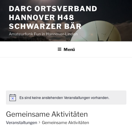
Zum
DARC ORTSVERBAND
Inhalt
HANNOVER H48
springen
SCHWARZER BÄR
Amateurfunk Fun in Hannover-Linden
Menü
Es sind keine anstehenden Veranstaltungen vorhanden.
Gemeinsame Aktivitäten
Veranstaltungen
Gemeinsame Aktivitäten