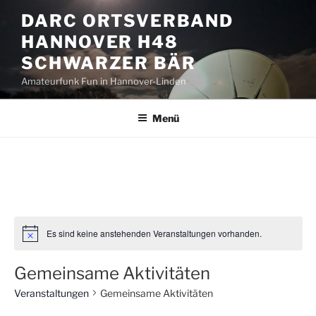
Zum
DARC ORTSVERBAND
Inhalt
HANNOVER H48
springen
SCHWARZER BÄR
Amateurfunk Fun in Hannover-Linden
Menü
Es sind keine anstehenden Veranstaltungen vorhanden.
Gemeinsame Aktivitäten
Veranstaltungen
Gemeinsame Aktivitäten