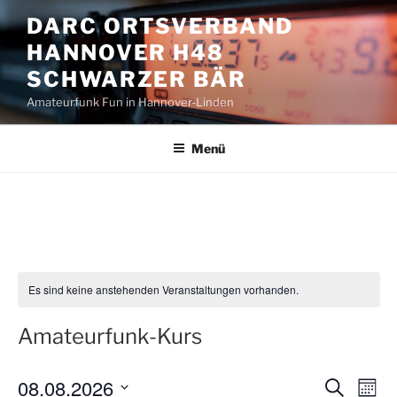
Zum
DARC ORTSVERBAND
Inhalt
HANNOVER H48
springen
SCHWARZER BÄR
Amateurfunk Fun in Hannover-Linden
Menü
Es sind keine anstehenden Veranstaltungen vorhanden.
Amateurfunk-Kurs
08.08.2026
V
V
S
M