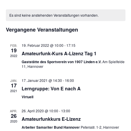
u
e
e
o
D
c
n
r
a
r
h
Es sind keine anstehenden Veranstaltungen vorhanden.
a
a
e
t
a
t
n
u
Vergangene Veranstaltungen
n
s
m
s
t
w
t
19. Februar 2022 @ 10:00
-
17:15
FEB.
a
ä
19
Amateurfunk-Kurs A-Lizenz Tag 1
a
h
l
2022
l
l
t
Gaststätte des Sportverein von 1907 Linden e.V.
Am Spielfelde
11, Hannover
e
u
t
n
n
u
17. Januar 2021 @ 14:30
-
16:00
JAN.
.
g
17
n
Lerngruppe: Von E nach A
A
2021
g
Virtuell
n
e
s
n
26. April 2020 @ 10:00
-
13:00
APR.
i
26
Amateurfunkkurs E-Lizenz
S
c
2020
u
Arbeiter Samariter Bund Hannover
Petersstr. 1-2, Hannover
h