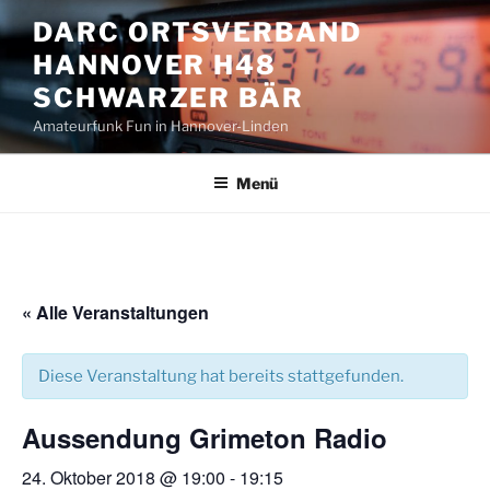
Zum
DARC ORTSVERBAND
Inhalt
HANNOVER H48
springen
SCHWARZER BÄR
Amateurfunk Fun in Hannover-Linden
Menü
« Alle Veranstaltungen
Diese Veranstaltung hat bereits stattgefunden.
Aussendung Grimeton Radio
24. Oktober 2018 @ 19:00
-
19:15