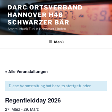
Zum
DARC ORTSVERBAND
Inhalt
HANNOVER H48
springen
SCHWARZER BÄR
Amateurfunk Fun in Hannover-Linden
Menü
« Alle Veranstaltungen
Diese Veranstaltung hat bereits stattgefunden.
Regenfieldday 2026
27. März
-
29. März