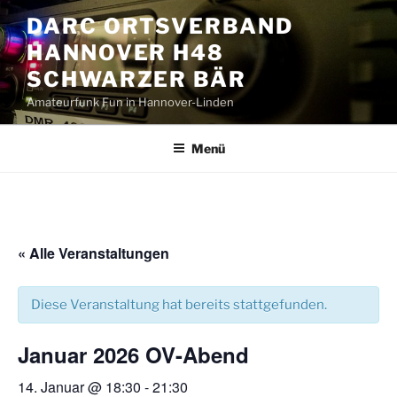
Zum
DARC ORTSVERBAND
Inhalt
HANNOVER H48
springen
SCHWARZER BÄR
Amateurfunk Fun in Hannover-Linden
Menü
« Alle Veranstaltungen
Diese Veranstaltung hat bereits stattgefunden.
Januar 2026 OV-Abend
14. Januar @ 18:30
-
21:30