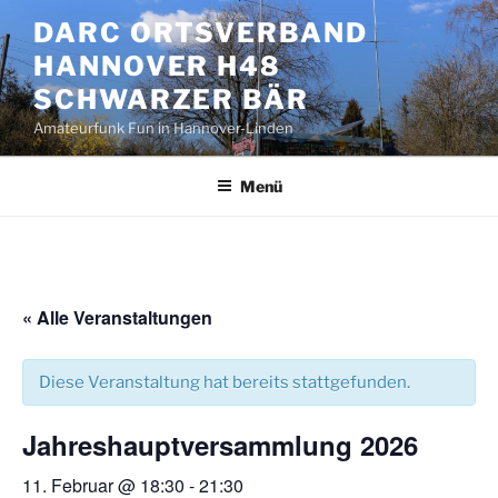
Zum
DARC ORTSVERBAND
Inhalt
HANNOVER H48
springen
SCHWARZER BÄR
Amateurfunk Fun in Hannover-Linden
Menü
« Alle Veranstaltungen
Diese Veranstaltung hat bereits stattgefunden.
Jahreshauptversammlung 2026
11. Februar @ 18:30
-
21:30