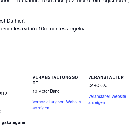
en – Du kannst Dich auch jetzt hier direkt registrieren
st Du hier:
ate/conteste/darc-10m-contest/regeln/
VERANSTALTUNGSO
VERANSTALTER
RT
DARC e.V.
10 Meter Band
2019
Veranstalter-Website
Veranstaltungsort-Website
anzeigen
anzeigen
0
ngskategorie