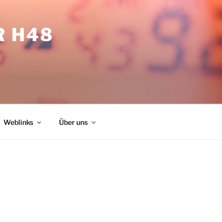
R H48
Weblinks
Über uns