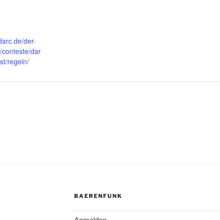
darc.de/der-
e/conteste/dar
t/regeln/
BAERENFUNK
Anmelden