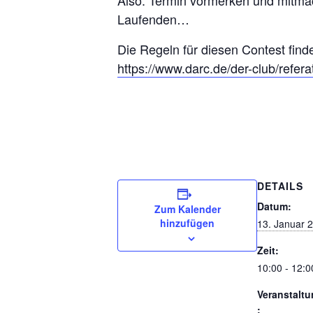
Also: Termin vormerken und mitmach
Laufenden…
Die Regeln für diesen Contest finde
https://www.darc.de/der-club/refer
DETAILS
Datum:
Zum Kalender
hinzufügen
13. Januar 
Zeit:
10:00 - 12:0
Veranstaltu
: