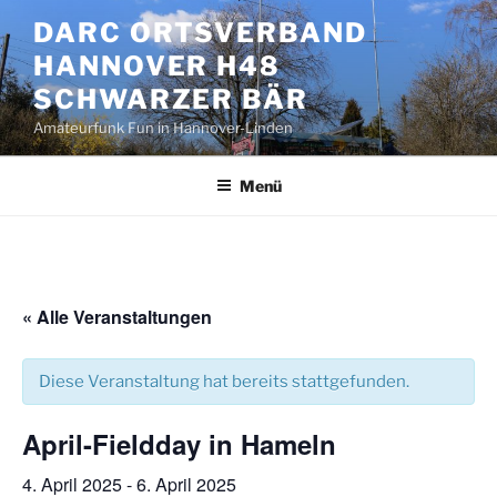
Zum
DARC ORTSVERBAND
Inhalt
HANNOVER H48
springen
SCHWARZER BÄR
Amateurfunk Fun in Hannover-Linden
Menü
« Alle Veranstaltungen
Diese Veranstaltung hat bereits stattgefunden.
April-Fieldday in Hameln
4. April 2025
-
6. April 2025