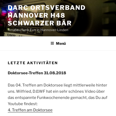
Zum
DARC ORTSVERBAND
Inhalt
HANNOVER H48
springen
SCHWARZER BÄR
Amateurfunk Fun in Hannover-Linden
Menü
LETZTE AKTIVITÄTEN
Doktorsee-Treffen 31.08.2018
Das 04. Treffen am Doktorsee liegt mittlerweile hinter
uns. Wilfried, DJ1WF hat ein sehr schönes Video über
das entspannte Funkwochenende gemacht, das Du auf
Youtube findest:
4. Treffen am Doktorsee