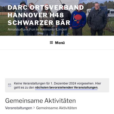
Zum
DARC ORTSVERBAND
Inhalt
HANNOVER H48
springen
SCHWARZER BÄR
Amateurfunk Fun in Hannover-Linden
Menü
Keine Veranstaltungen für 1. Dezember 2024 vorgesehen. Hier
geht es zu den
nächsten bevorstehenden Veranstaltungen
.
Gemeinsame Aktivitäten
Veranstaltungen
Gemeinsame Aktivitäten