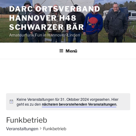
Zum
DARC ORTSVERBAND
Inhalt
HANNOVER H48
springen
SCHWARZER BÄR
Amateurfunk Fun in Hannover-Linden
Menü
Keine Veranstaltungen für 31. Oktober 2024 vorgesehen. Hier
geht es zu den
nächsten bevorstehenden Veranstaltungen
.
Funkbetrieb
Veranstaltungen
Funkbetrieb