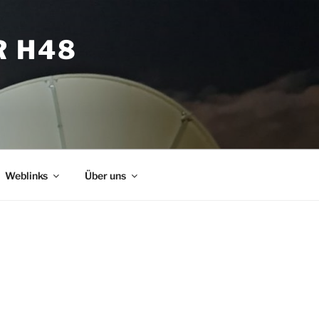
R H48
Weblinks
Über uns