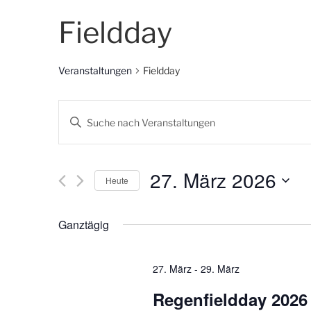
Fieldday
Veranstaltungen
Fieldday
V
B
e
i
t
r
t
27. März 2026
Heute
a
e
S
D
n
c
a
Ganztägig
s
h
t
l
u
t
ü
m
27. März
-
29. März
a
s
w
Regenfieldday 2026
s
ä