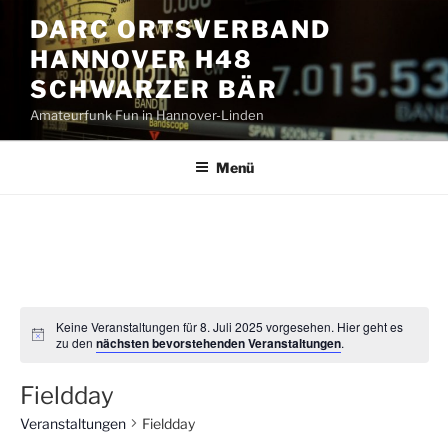
Zum
DARC ORTSVERBAND
Inhalt
HANNOVER H48
springen
SCHWARZER BÄR
Amateurfunk Fun in Hannover-Linden
Menü
Keine Veranstaltungen für 8. Juli 2025 vorgesehen. Hier geht es
zu den
nächsten bevorstehenden Veranstaltungen
.
Fieldday
Veranstaltungen
Fieldday